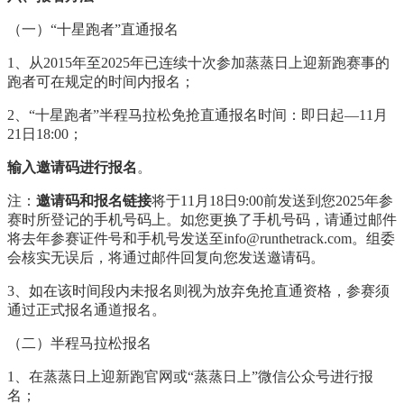
（一）“十星跑者”直通报名
1
、从2015年至202
5
年已连续十次参加蒸蒸日上迎新跑赛事的
跑者可在规定的时间内报名；
2
、“十星跑者”半程马拉松免抢直通报名时间：即日起—
11
月
21
日
18
:
00
；
输入邀请码进行报名
。
注：
邀请码和报名链接
将于
11
月
18
日9:00前发送到您202
5
年参
赛时所登记的手机号码上。如您更换了手机号码，请通过邮件
将去年参赛证件号和手机号发送至info@runthetrack.com。组委
会核实无误后，将通过邮件回复向您发送邀请码。
3
、如在该时间段内未报名则视为放弃免抢直通资格，参赛须
通过正式报名通道报名。
（二）半程马拉松报名
1
、在蒸蒸日上迎新跑官网或“蒸蒸日上”微信公众号进行报
名；