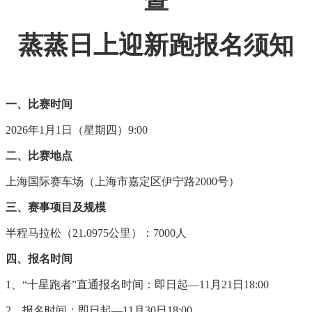
蒸蒸日上迎新跑报名须知
一、比赛时间
202
6
年1月1日（星期四）9:00
二、比赛地点
上海国际赛车场（上海市嘉定区伊宁路2000号）
三、赛事项目及规模
半程马拉松（21.0975公里）：
7
000
人
四、报名时间
1
、“十星跑者”直通报名时间：即日起—
11
月
21
日
18
:
00
2
、报名时间：即日起—
11
月
30
日
18
:
00